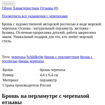
Обзор
Характеристики
Отзывы (0)
Посмотреть все украшения с черепахами
Брошь с художественной авторской росписью в виде морской
черепахи. Основа - натуральный перламутр, застежка -
булавка. Отличная прорисовка деталей, работа закреплена
лаком. Уникальный подарок для тех, кто любит морской
стиль.
Теги:
черепаха
Schildkröte
брошь с перламутром
брошь с
росписью
брошь черепаха
Брошь
брошь черепаха
Размер
4,4 х 6,4 см
Материал
перламутр
Страна производитель
Россия
Брошь на перламутре с черепахой
отзывы