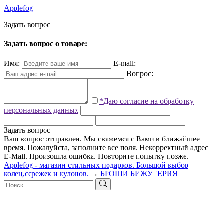
Applefog
З
а
д
а
т
ь
в
о
п
р
о
с
Задать вопрос о товаре:
Имя:
E-mail:
Вопрос:
*Даю согласие на обработку
персональных данных
Задать вопрос
Ваш вопрос отправлен. Мы свяжемся с Вами в ближайшее
время.
Пожалуйста, заполните все поля.
Некорректный адрес
E-Mail.
Произошла ошибка. Повторите попытку позже.
Applefog - магазин стильных подарков. Большой выбор
колец,сережек и кулонов.
→
БРОШИ БИЖУТЕРИЯ