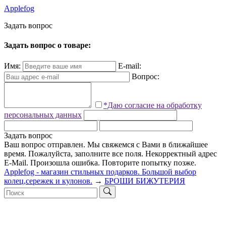
Applefog
З
а
д
а
т
ь
в
о
п
р
о
с
Задать вопрос о товаре:
Имя:
E-mail:
Вопрос:
*Даю согласие на обработку
персональных данных
Задать вопрос
Ваш вопрос отправлен. Мы свяжемся с Вами в ближайшее
время.
Пожалуйста, заполните все поля.
Некорректный адрес
E-Mail.
Произошла ошибка. Повторите попытку позже.
Applefog - магазин стильных подарков. Большой выбор
колец,сережек и кулонов.
→
БРОШИ БИЖУТЕРИЯ