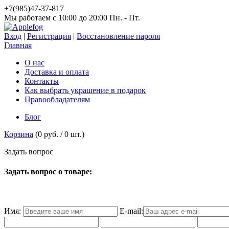
+7(985)47-37-817
Мы работаем c 10:00 до 20:00 Пн. - Пт.
Вход
|
Регистрация
|
Восстановление пароля
Главная
О нас
Доставка и оплата
Контакты
Как выбрать украшение в подарок
Правообладателям
Блог
Корзина
(
0 руб.
/
0
шт.)
З
а
д
а
т
ь
в
о
п
р
о
с
Задать вопрос о товаре:
Имя:
E-mail: