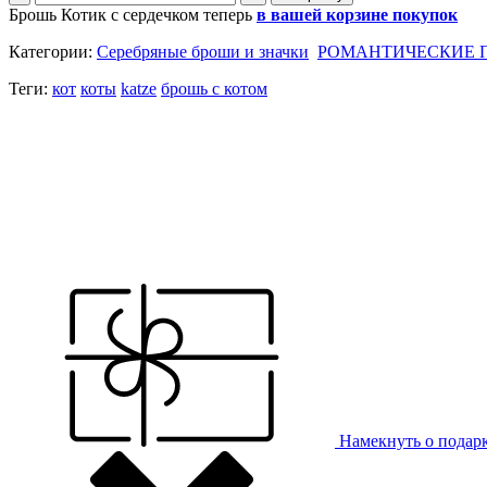
Брошь Котик с сердечком теперь
в вашей корзине покупок
Категории:
Серебряные броши и значки
РОМАНТИЧЕСКИЕ 
Теги:
кот
коты
katze
брошь с котом
Намекнуть о подар