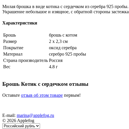
Милая брошка в виде котика с сердечком из серебра 925 пробы
Украшение небольшое и изящное, с обратной стороны застежка
Характеристики
Брошь
брошь с котом
Размер
2 х 2,3 см
Покрытие
оксид серебра
Материал
серебро 925 пробы
Страна производитель
Россия
Вес
4.8 г
Брошь Котик с сердечком отзывы
Оставьте
отзыв об этом товаре
первым!
E-mail:
marina@applefog.ru
© 2026 Applefog