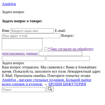
Applefog
З
а
д
а
т
ь
в
о
п
р
о
с
Задать вопрос о товаре:
Имя:
E-mail:
Вопрос:
*Даю согласие на обработку
персональных данных
Задать вопрос
Ваш вопрос отправлен. Мы свяжемся с Вами в ближайшее
время.
Пожалуйста, заполните все поля.
Некорректный адрес
E-Mail.
Произошла ошибка. Повторите попытку позже.
Applefog - магазин стильных подарков. Большой выбор
колец,сережек и кулонов.
→
БРОШИ БИЖУТЕРИЯ