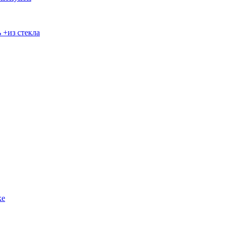
 +из стекла
ке