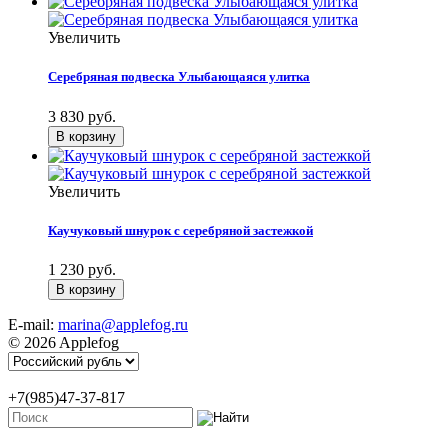
Увеличить
Серебряная подвеска Улыбающаяся улитка
3 830 руб.
Увеличить
Каучуковый шнурок с серебряной застежкой
1 230 руб.
E-mail:
marina@applefog.ru
© 2026 Applefog
+7(985)47-37-817