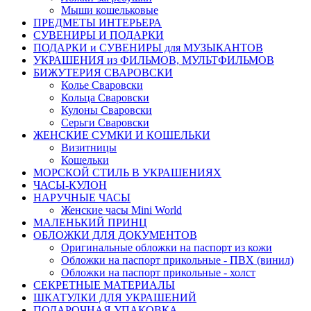
Мыши кошельковые
ПРЕДМЕТЫ ИНТЕРЬЕРА
СУВЕНИРЫ И ПОДАРКИ
ПОДАРКИ и СУВЕНИРЫ для МУЗЫКАНТОВ
УКРАШЕНИЯ из ФИЛЬМОВ, МУЛЬТФИЛЬМОВ
БИЖУТЕРИЯ СВАРОВСКИ
Колье Сваровски
Кольца Сваровски
Кулоны Сваровски
Серьги Сваровски
ЖЕНСКИЕ СУМКИ И КОШЕЛЬКИ
Визитницы
Кошельки
МОРСКОЙ СТИЛЬ В УКРАШЕНИЯХ
ЧАСЫ-КУЛОН
НАРУЧНЫЕ ЧАСЫ
Женские часы Mini World
МАЛЕНЬКИЙ ПРИНЦ
ОБЛОЖКИ ДЛЯ ДОКУМЕНТОВ
Оригинальные обложки на паспорт из кожи
Обложки на паспорт прикольные - ПВХ (винил)
Обложки на паспорт прикольные - холст
СЕКРЕТНЫЕ МАТЕРИАЛЫ
ШКАТУЛКИ ДЛЯ УКРАШЕНИЙ
ПОДАРОЧНАЯ УПАКОВКА