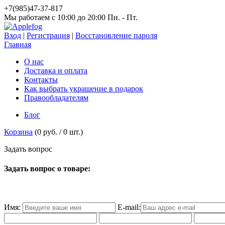
+7(985)47-37-817
Мы работаем c 10:00 до 20:00 Пн. - Пт.
Вход
|
Регистрация
|
Восстановление пароля
Главная
О нас
Доставка и оплата
Контакты
Как выбрать украшение в подарок
Правообладателям
Блог
Корзина
(
0 руб.
/
0
шт.)
З
а
д
а
т
ь
в
о
п
р
о
с
Задать вопрос о товаре:
Имя:
E-mail: