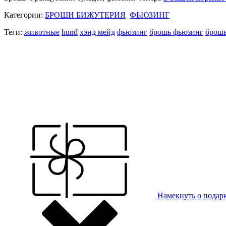
Категории:
БРОШИ БИЖУТЕРИЯ
ФЬЮЗИНГ
Теги:
животные
hund
хэнд мейд
фьюзинг
брошь фьюзинг
брошь
Намекнуть о подар