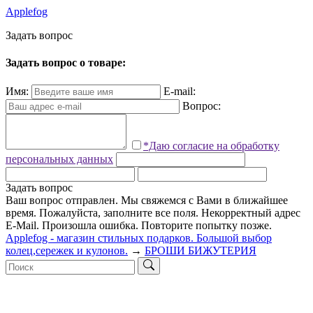
Applefog
З
а
д
а
т
ь
в
о
п
р
о
с
Задать вопрос о товаре:
Имя:
E-mail:
Вопрос:
*Даю согласие на обработку
персональных данных
Задать вопрос
Ваш вопрос отправлен. Мы свяжемся с Вами в ближайшее
время.
Пожалуйста, заполните все поля.
Некорректный адрес
E-Mail.
Произошла ошибка. Повторите попытку позже.
Applefog - магазин стильных подарков. Большой выбор
колец,сережек и кулонов.
→
БРОШИ БИЖУТЕРИЯ