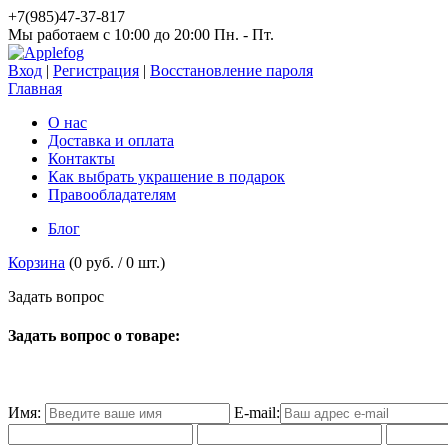
+7(985)47-37-817
Мы работаем c 10:00 до 20:00 Пн. - Пт.
Вход
|
Регистрация
|
Восстановление пароля
Главная
О нас
Доставка и оплата
Контакты
Как выбрать украшение в подарок
Правообладателям
Блог
Корзина
(
0 руб.
/
0
шт.)
З
а
д
а
т
ь
в
о
п
р
о
с
Задать вопрос о товаре:
Имя:
E-mail: