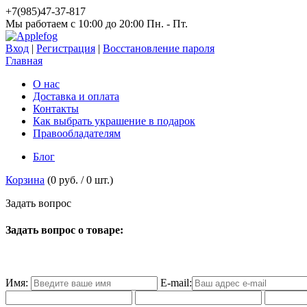
+7(985)47-37-817
Мы работаем c 10:00 до 20:00 Пн. - Пт.
Вход
|
Регистрация
|
Восстановление пароля
Главная
О нас
Доставка и оплата
Контакты
Как выбрать украшение в подарок
Правообладателям
Блог
Корзина
(
0 руб.
/
0
шт.)
З
а
д
а
т
ь
в
о
п
р
о
с
Задать вопрос о товаре:
Имя:
E-mail: