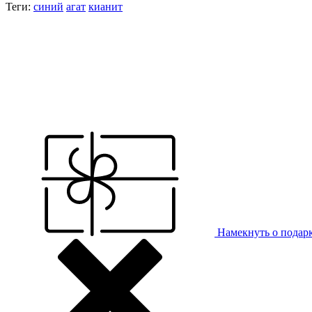
Теги:
синий
агат
кианит
Намекнуть о подар