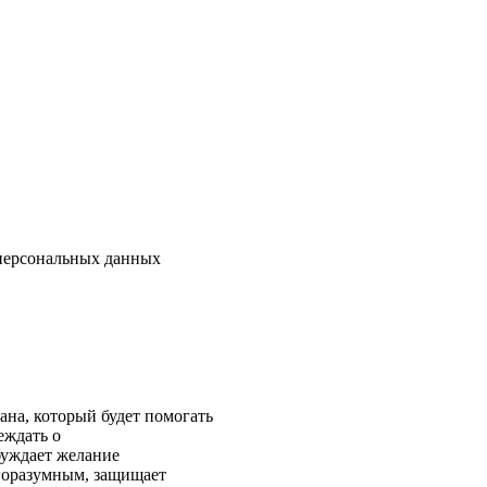
 персональных данных
ана, который будет помогать
еждать о
буждает желание
агоразумным, защищает