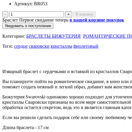
Артикул:
BR053
-
+
Браслет Первое свидание теперь
в вашей корзине покупок
Уведомить о поступлении
Категории:
БРАСЛЕТЫ БИЖУТЕРИЯ
РОМАНТИЧЕСКИЕ П
Теги:
сердце
сваровски
кристаллы
фиолетовый
Изящный браслет с сердечками и вставкой из кристаллов Сваро
Вы планируете пойти на романтическое свидание, в кино или п
поможет создать нежный и легкий образ, добавит вам женствен
Бижутерия Swarovski одинаково хорошо подходит для утончен
кристаллы Сваровски признаны во всем мире самостоятельной 
обработки остается секретом, ведь это и является главным кап
Если вы решили сделать подарок себе или своему любимому чел
Длина браслета - 17 см