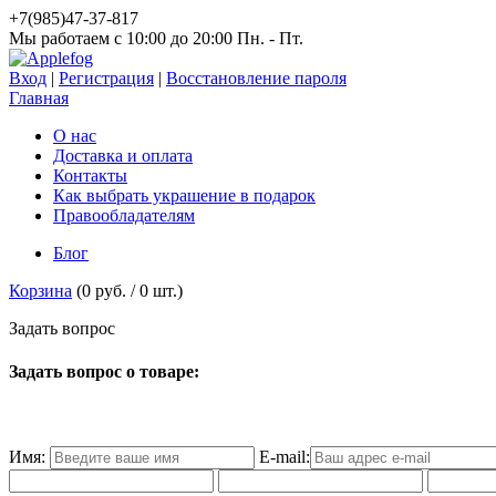
+7(985)47-37-817
Мы работаем c 10:00 до 20:00 Пн. - Пт.
Вход
|
Регистрация
|
Восстановление пароля
Главная
О нас
Доставка и оплата
Контакты
Как выбрать украшение в подарок
Правообладателям
Блог
Корзина
(
0 руб.
/
0
шт.)
З
а
д
а
т
ь
в
о
п
р
о
с
Задать вопрос о товаре:
Имя:
E-mail: