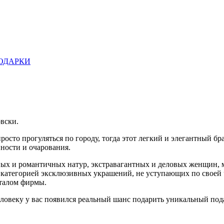
ОДАРКИ
вски.
росто прогуляться по городу, тогда этот легкий и элегантный б
ности и очарования.
ных и романтичных натур, экстравагантных и деловых женщин, 
категорией эксклюзивных украшений, не уступающих по своей ч
италом фирмы.
овеку у вас появился реальный шанс подарить уникальный подар