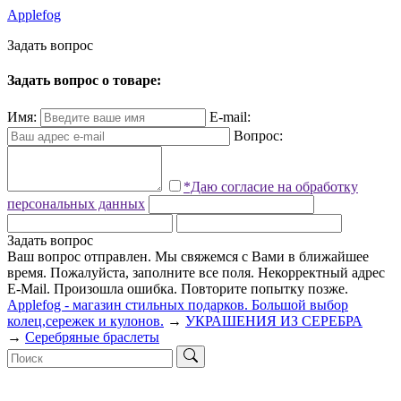
Applefog
З
а
д
а
т
ь
в
о
п
р
о
с
Задать вопрос о товаре:
Имя:
E-mail:
Вопрос:
*Даю согласие на обработку
персональных данных
Задать вопрос
Ваш вопрос отправлен. Мы свяжемся с Вами в ближайшее
время.
Пожалуйста, заполните все поля.
Некорректный адрес
E-Mail.
Произошла ошибка. Повторите попытку позже.
Applefog - магазин стильных подарков. Большой выбор
колец,сережек и кулонов.
→
УКРАШЕНИЯ ИЗ СЕРЕБРА
→
Серебряные браслеты