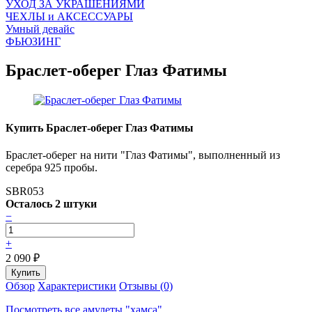
УХОД ЗА УКРАШЕНИЯМИ
ЧEХЛЫ и АКСЕССУАРЫ
Умный девайс
ФЬЮЗИНГ
Браслет-оберег Глаз Фатимы
Купить Браслет-оберег Глаз Фатимы
Браслет-оберег на нити "Глаз Фатимы", выполненный из
серебра 925 пробы.
SBR053
Осталось 2 штуки
−
+
2 090
₽
Обзор
Характеристики
Отзывы (0)
Посмотреть все амулеты "хамса"