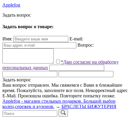
Applefog
З
а
д
а
т
ь
в
о
п
р
о
с
Задать вопрос о товаре:
Имя:
E-mail:
Вопрос:
*Даю согласие на обработку
персональных данных
Задать вопрос
Ваш вопрос отправлен. Мы свяжемся с Вами в ближайшее
время.
Пожалуйста, заполните все поля.
Некорректный адрес
E-Mail.
Произошла ошибка. Повторите попытку позже.
Applefog - магазин стильных подарков. Большой выбор
колец,сережек и кулонов.
→
БРАСЛЕТЫ БИЖУТЕРИЯ