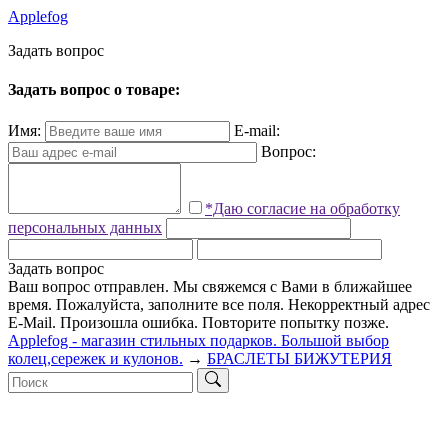
Applefog
З
а
д
а
т
ь
в
о
п
р
о
с
Задать вопрос о товаре:
Имя:
E-mail:
Вопрос:
*Даю согласие на обработку
персональных данных
Задать вопрос
Ваш вопрос отправлен. Мы свяжемся с Вами в ближайшее
время.
Пожалуйста, заполните все поля.
Некорректный адрес
E-Mail.
Произошла ошибка. Повторите попытку позже.
Applefog - магазин стильных подарков. Большой выбор
колец,сережек и кулонов.
→
БРАСЛЕТЫ БИЖУТЕРИЯ