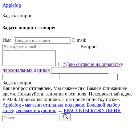
Applefog
З
а
д
а
т
ь
в
о
п
р
о
с
Задать вопрос о товаре:
Имя:
E-mail:
Вопрос:
*Даю согласие на обработку
персональных данных
Задать вопрос
Ваш вопрос отправлен. Мы свяжемся с Вами в ближайшее
время.
Пожалуйста, заполните все поля.
Некорректный адрес
E-Mail.
Произошла ошибка. Повторите попытку позже.
Applefog - магазин стильных подарков. Большой выбор
колец,сережек и кулонов.
→
БРАСЛЕТЫ БИЖУТЕРИЯ