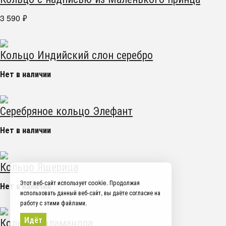
3 590
₽
Кольцо Индийский слон серебро
Нет в наличии
Серебряное кольцо Элефант
Нет в наличии
Кольцо Ящерица
Этот веб-сайт использует cookie. Продолжая
Нет в наличии
использовать данный веб-сайт, вы даёте согласие на
работу с этими файлами.
Идёт
Кольцо Саламандра