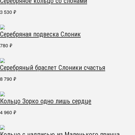
Серебряное кольцо со слонами
3 530
₽
Серебряная подвеска Слоник
780
₽
Серебряный браслет Слоники счастья
8 790
₽
Кольцо Зорко одно лишь сердце
4 960
₽
Кольцо с надписью из Маленького принца