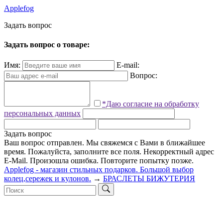
Applefog
З
а
д
а
т
ь
в
о
п
р
о
с
Задать вопрос о товаре:
Имя:
E-mail:
Вопрос:
*Даю согласие на обработку
персональных данных
Задать вопрос
Ваш вопрос отправлен. Мы свяжемся с Вами в ближайшее
время.
Пожалуйста, заполните все поля.
Некорректный адрес
E-Mail.
Произошла ошибка. Повторите попытку позже.
Applefog - магазин стильных подарков. Большой выбор
колец,сережек и кулонов.
→
БРАСЛЕТЫ БИЖУТЕРИЯ