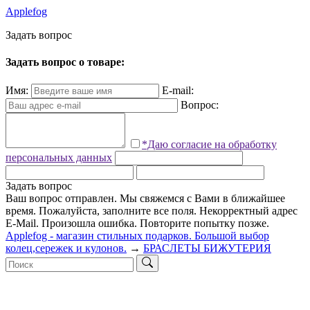
Applefog
З
а
д
а
т
ь
в
о
п
р
о
с
Задать вопрос о товаре:
Имя:
E-mail:
Вопрос:
*Даю согласие на обработку
персональных данных
Задать вопрос
Ваш вопрос отправлен. Мы свяжемся с Вами в ближайшее
время.
Пожалуйста, заполните все поля.
Некорректный адрес
E-Mail.
Произошла ошибка. Повторите попытку позже.
Applefog - магазин стильных подарков. Большой выбор
колец,сережек и кулонов.
→
БРАСЛЕТЫ БИЖУТЕРИЯ