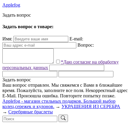
Applefog
З
а
д
а
т
ь
в
о
п
р
о
с
Задать вопрос о товаре:
Имя:
E-mail:
Вопрос:
*Даю согласие на обработку
персональных данных
Задать вопрос
Ваш вопрос отправлен. Мы свяжемся с Вами в ближайшее
время.
Пожалуйста, заполните все поля.
Некорректный адрес
E-Mail.
Произошла ошибка. Повторите попытку позже.
Applefog - магазин стильных подарков. Большой выбор
колец,сережек и кулонов.
→
УКРАШЕНИЯ ИЗ СЕРЕБРА
→
Серебряные браслеты