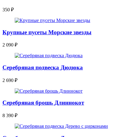
350
₽
Крупные пусеты Морские звезды
2 090
₽
Серебряная подвеска Дюдюка
2 690
₽
Серебряная брошь Длиннокот
8 390
₽