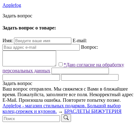
Applefog
З
а
д
а
т
ь
в
о
п
р
о
с
Задать вопрос о товаре:
Имя:
E-mail:
Вопрос:
*Даю согласие на обработку
персональных данных
Задать вопрос
Ваш вопрос отправлен. Мы свяжемся с Вами в ближайшее
время.
Пожалуйста, заполните все поля.
Некорректный адрес
E-Mail.
Произошла ошибка. Повторите попытку позже.
Applefog - магазин стильных подарков. Большой выбор
колец,сережек и кулонов.
→
БРАСЛЕТЫ БИЖУТЕРИЯ