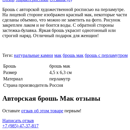
Брошь с авторской художественной росписью на перламутре.
На лицевой стороне изображен красный мак, некоторые части
сделаны объемно, что можно не заметить на фото. Рисунок
закреплен лаком и не боится воды. С обратной стороны
застежка-булавка. Яркая брошь украсит однотонный или
строгий наряд. Отличный подарок для женщин!
Теги:
натуральные камни
мак
брошь мак
брошь с перламутром
Брошь
брошь мак
Размер
4,5 х 6,3 см
Материал
перламутр
Страна производитель
Россия
Авторская брошь Мак отзывы
Оставьте
отзыв об этом товаре
первым!
Написать отзыв
+7 (985) 47-37-817