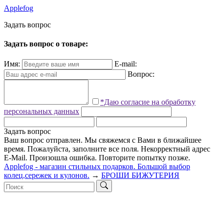
Applefog
З
а
д
а
т
ь
в
о
п
р
о
с
Задать вопрос о товаре:
Имя:
E-mail:
Вопрос:
*Даю согласие на обработку
персональных данных
Задать вопрос
Ваш вопрос отправлен. Мы свяжемся с Вами в ближайшее
время.
Пожалуйста, заполните все поля.
Некорректный адрес
E-Mail.
Произошла ошибка. Повторите попытку позже.
Applefog - магазин стильных подарков. Большой выбор
колец,сережек и кулонов.
→
БРОШИ БИЖУТЕРИЯ