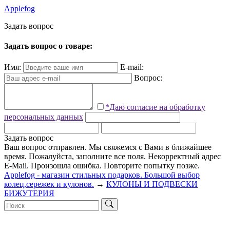
Applefog
З
а
д
а
т
ь
в
о
п
р
о
с
Задать вопрос о товаре:
Имя:
E-mail:
Вопрос:
*Даю согласие на обработку
персональных данных
Задать вопрос
Ваш вопрос отправлен. Мы свяжемся с Вами в ближайшее
время.
Пожалуйста, заполните все поля.
Некорректный адрес
E-Mail.
Произошла ошибка. Повторите попытку позже.
Applefog - магазин стильных подарков. Большой выбор
колец,сережек и кулонов.
→
КУЛОНЫ И ПОДВЕСКИ
БИЖУТЕРИЯ