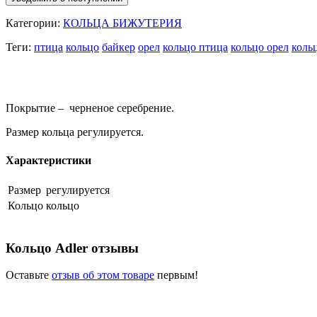
Категории:
КОЛЬЦА БИЖУТЕРИЯ
Теги:
птица
кольцо
байкер
орел
кольцо птица
кольцо орел
коль
Покрытие – черненое серебрение.
Размер кольца регулируется.
Характеристики
Размер
регулируется
Кольцо
кольцо
Кольцо Adler отзывы
Оставьте
отзыв об этом товаре
первым!