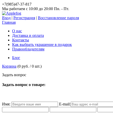
+7(985)47-37-817
Мы работаем c 10:00 до 20:00 Пн. - Пт.
Вход
|
Регистрация
|
Восстановление пароля
Главная
О нас
Доставка и оплата
Контакты
Как выбрать украшение в подарок
Правообладателям
Блог
Корзина
(
0 руб.
/
0
шт.)
З
а
д
а
т
ь
в
о
п
р
о
с
Задать вопрос о товаре:
Имя:
E-mail: