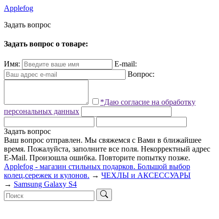
Applefog
З
а
д
а
т
ь
в
о
п
р
о
с
Задать вопрос о товаре:
Имя:
E-mail:
Вопрос:
*Даю согласие на обработку
персональных данных
Задать вопрос
Ваш вопрос отправлен. Мы свяжемся с Вами в ближайшее
время.
Пожалуйста, заполните все поля.
Некорректный адрес
E-Mail.
Произошла ошибка. Повторите попытку позже.
Applefog - магазин стильных подарков. Большой выбор
колец,сережек и кулонов.
→
ЧEХЛЫ и АКСЕССУАРЫ
→
Samsung Galaxy S4