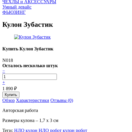
ЧEХЛЫ и АКСЕССУАРЫ
Умный девайс
ФЬЮЗИНГ
Кулон Зубастик
Купить Кулон Зубастик
N018
Осталось несколько штук
−
+
1 890
₽
Обзор
Характеристики
Отзывы (0)
Авторская работа
Размеры кулона – 1,7 х 3 см
Теги:
НЛО
кулон НЛО
робот
кулон робот