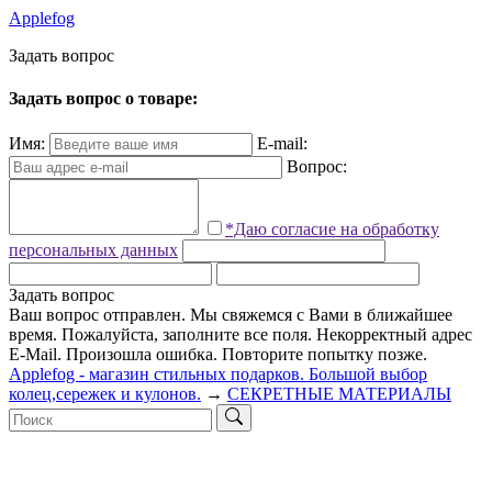
Applefog
З
а
д
а
т
ь
в
о
п
р
о
с
Задать вопрос о товаре:
Имя:
E-mail:
Вопрос:
*Даю согласие на обработку
персональных данных
Задать вопрос
Ваш вопрос отправлен. Мы свяжемся с Вами в ближайшее
время.
Пожалуйста, заполните все поля.
Некорректный адрес
E-Mail.
Произошла ошибка. Повторите попытку позже.
Applefog - магазин стильных подарков. Большой выбор
колец,сережек и кулонов.
→
СЕКРЕТНЫЕ МАТЕРИАЛЫ