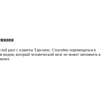
тянин
слой расе с планеты Тарсонис. Способен перемещаться в
м видом, который человеческий мозг не может запомнить в
льных.