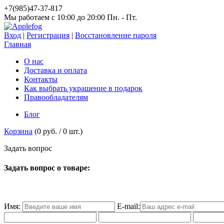
+7(985)47-37-817
Мы работаем c 10:00 до 20:00 Пн. - Пт.
Вход
|
Регистрация
|
Восстановление пароля
Главная
О нас
Доставка и оплата
Контакты
Как выбрать украшение в подарок
Правообладателям
Блог
Корзина
(
0 руб.
/
0
шт.)
З
а
д
а
т
ь
в
о
п
р
о
с
Задать вопрос о товаре:
Имя:
E-mail: