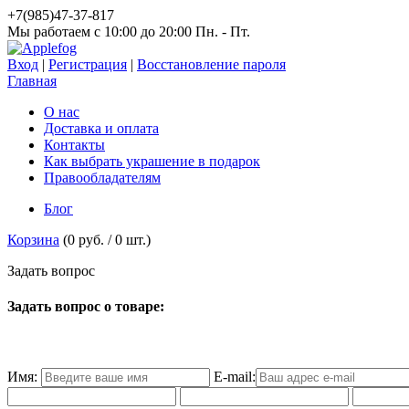
+7(985)47-37-817
Мы работаем c 10:00 до 20:00 Пн. - Пт.
Вход
|
Регистрация
|
Восстановление пароля
Главная
О нас
Доставка и оплата
Контакты
Как выбрать украшение в подарок
Правообладателям
Блог
Корзина
(
0 руб.
/
0
шт.)
З
а
д
а
т
ь
в
о
п
р
о
с
Задать вопрос о товаре:
Имя:
E-mail: