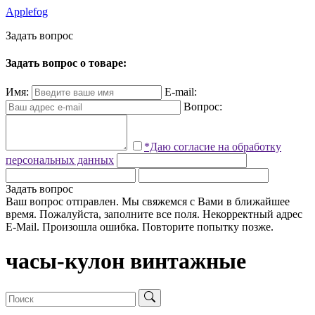
Applefog
З
а
д
а
т
ь
в
о
п
р
о
с
Задать вопрос о товаре:
Имя:
E-mail:
Вопрос:
*Даю согласие на обработку
персональных данных
Задать вопрос
Ваш вопрос отправлен. Мы свяжемся с Вами в ближайшее
время.
Пожалуйста, заполните все поля.
Некорректный адрес
E-Mail.
Произошла ошибка. Повторите попытку позже.
часы-кулон винтажные