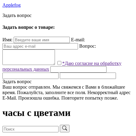
Applefog
З
а
д
а
т
ь
в
о
п
р
о
с
Задать вопрос о товаре:
Имя:
E-mail:
Вопрос:
*Даю согласие на обработку
персональных данных
Задать вопрос
Ваш вопрос отправлен. Мы свяжемся с Вами в ближайшее
время.
Пожалуйста, заполните все поля.
Некорректный адрес
E-Mail.
Произошла ошибка. Повторите попытку позже.
часы с цветами