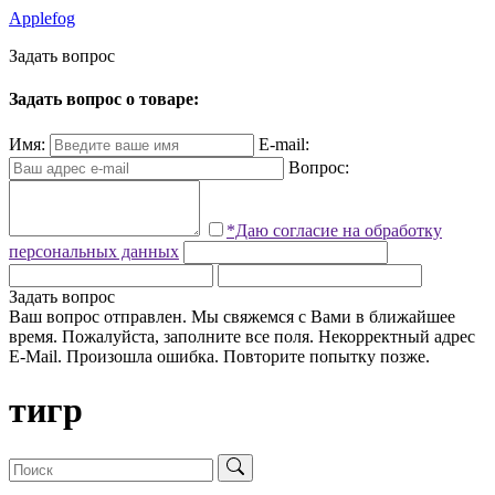
Applefog
З
а
д
а
т
ь
в
о
п
р
о
с
Задать вопрос о товаре:
Имя:
E-mail:
Вопрос:
*Даю согласие на обработку
персональных данных
Задать вопрос
Ваш вопрос отправлен. Мы свяжемся с Вами в ближайшее
время.
Пожалуйста, заполните все поля.
Некорректный адрес
E-Mail.
Произошла ошибка. Повторите попытку позже.
тигр