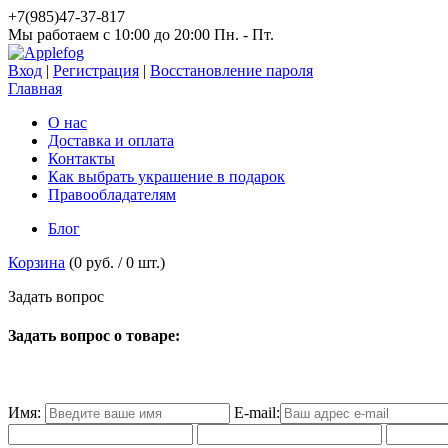
+7(985)47-37-817
Мы работаем c 10:00 до 20:00 Пн. - Пт.
Вход
|
Регистрация
|
Восстановление пароля
Главная
О нас
Доставка и оплата
Контакты
Как выбрать украшение в подарок
Правообладателям
Блог
Корзина
(
0 руб.
/
0
шт.)
З
а
д
а
т
ь
в
о
п
р
о
с
Задать вопрос о товаре:
Имя:
E-mail: