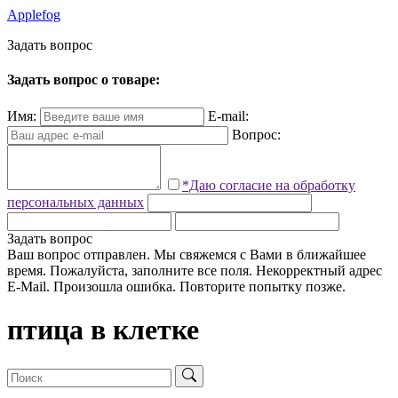
Applefog
З
а
д
а
т
ь
в
о
п
р
о
с
Задать вопрос о товаре:
Имя:
E-mail:
Вопрос:
*Даю согласие на обработку
персональных данных
Задать вопрос
Ваш вопрос отправлен. Мы свяжемся с Вами в ближайшее
время.
Пожалуйста, заполните все поля.
Некорректный адрес
E-Mail.
Произошла ошибка. Повторите попытку позже.
птица в клетке