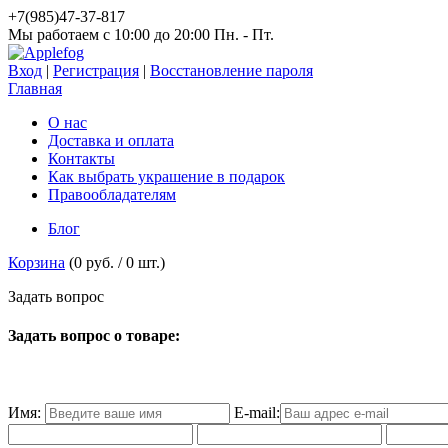
+7(985)47-37-817
Мы работаем c 10:00 до 20:00 Пн. - Пт.
Вход
|
Регистрация
|
Восстановление пароля
Главная
О нас
Доставка и оплата
Контакты
Как выбрать украшение в подарок
Правообладателям
Блог
Корзина
(
0 руб.
/
0
шт.)
З
а
д
а
т
ь
в
о
п
р
о
с
Задать вопрос о товаре:
Имя:
E-mail: