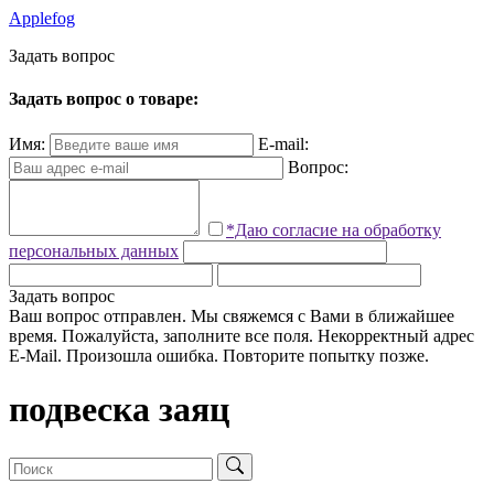
Applefog
З
а
д
а
т
ь
в
о
п
р
о
с
Задать вопрос о товаре:
Имя:
E-mail:
Вопрос:
*Даю согласие на обработку
персональных данных
Задать вопрос
Ваш вопрос отправлен. Мы свяжемся с Вами в ближайшее
время.
Пожалуйста, заполните все поля.
Некорректный адрес
E-Mail.
Произошла ошибка. Повторите попытку позже.
подвеска заяц