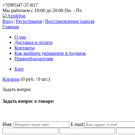
+7(985)47-37-817
Мы работаем c 10:00 до 20:00 Пн. - Пт.
Вход
|
Регистрация
|
Восстановление пароля
Главная
О нас
Доставка и оплата
Контакты
Как выбрать украшение в подарок
Правообладателям
Блог
Корзина
(
0 руб.
/
0
шт.)
З
а
д
а
т
ь
в
о
п
р
о
с
Задать вопрос о товаре:
Имя:
E-mail: