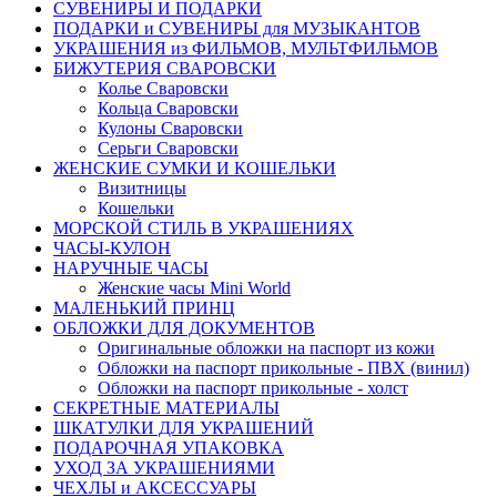
СУВЕНИРЫ И ПОДАРКИ
ПОДАРКИ и СУВЕНИРЫ для МУЗЫКАНТОВ
УКРАШЕНИЯ из ФИЛЬМОВ, МУЛЬТФИЛЬМОВ
БИЖУТЕРИЯ СВАРОВСКИ
Колье Сваровски
Кольца Сваровски
Кулоны Сваровски
Серьги Сваровски
ЖЕНСКИЕ СУМКИ И КОШЕЛЬКИ
Визитницы
Кошельки
МОРСКОЙ СТИЛЬ В УКРАШЕНИЯХ
ЧАСЫ-КУЛОН
НАРУЧНЫЕ ЧАСЫ
Женские часы Mini World
МАЛЕНЬКИЙ ПРИНЦ
ОБЛОЖКИ ДЛЯ ДОКУМЕНТОВ
Оригинальные обложки на паспорт из кожи
Обложки на паспорт прикольные - ПВХ (винил)
Обложки на паспорт прикольные - холст
СЕКРЕТНЫЕ МАТЕРИАЛЫ
ШКАТУЛКИ ДЛЯ УКРАШЕНИЙ
ПОДАРОЧНАЯ УПАКОВКА
УХОД ЗА УКРАШЕНИЯМИ
ЧEХЛЫ и АКСЕССУАРЫ