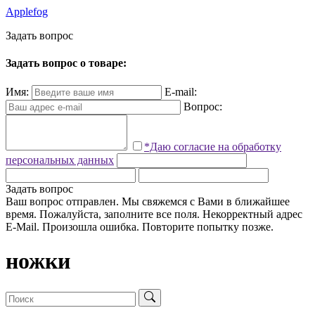
Applefog
З
а
д
а
т
ь
в
о
п
р
о
с
Задать вопрос о товаре:
Имя:
E-mail:
Вопрос:
*Даю согласие на обработку
персональных данных
Задать вопрос
Ваш вопрос отправлен. Мы свяжемся с Вами в ближайшее
время.
Пожалуйста, заполните все поля.
Некорректный адрес
E-Mail.
Произошла ошибка. Повторите попытку позже.
ножки