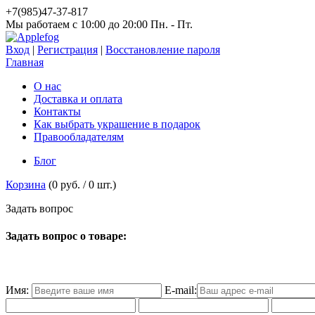
+7(985)47-37-817
Мы работаем c 10:00 до 20:00 Пн. - Пт.
Вход
|
Регистрация
|
Восстановление пароля
Главная
О нас
Доставка и оплата
Контакты
Как выбрать украшение в подарок
Правообладателям
Блог
Корзина
(
0 руб.
/
0
шт.)
З
а
д
а
т
ь
в
о
п
р
о
с
Задать вопрос о товаре:
Имя:
E-mail: