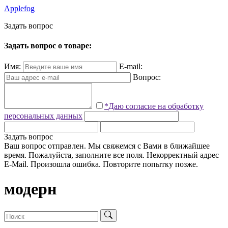
Applefog
З
а
д
а
т
ь
в
о
п
р
о
с
Задать вопрос о товаре:
Имя:
E-mail:
Вопрос:
*Даю согласие на обработку
персональных данных
Задать вопрос
Ваш вопрос отправлен. Мы свяжемся с Вами в ближайшее
время.
Пожалуйста, заполните все поля.
Некорректный адрес
E-Mail.
Произошла ошибка. Повторите попытку позже.
модерн