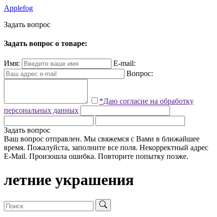
Applefog
З
а
д
а
т
ь
в
о
п
р
о
с
Задать вопрос о товаре:
Имя:
E-mail:
Вопрос:
*Даю согласие на обработку
персональных данных
Задать вопрос
Ваш вопрос отправлен. Мы свяжемся с Вами в ближайшее
время.
Пожалуйста, заполните все поля.
Некорректный адрес
E-Mail.
Произошла ошибка. Повторите попытку позже.
летние украшения