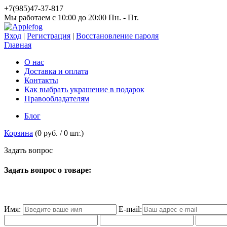
+7(985)47-37-817
Мы работаем c 10:00 до 20:00 Пн. - Пт.
Вход
|
Регистрация
|
Восстановление пароля
Главная
О нас
Доставка и оплата
Контакты
Как выбрать украшение в подарок
Правообладателям
Блог
Корзина
(
0 руб.
/
0
шт.)
З
а
д
а
т
ь
в
о
п
р
о
с
Задать вопрос о товаре:
Имя:
E-mail: