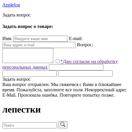
Applefog
З
а
д
а
т
ь
в
о
п
р
о
с
Задать вопрос о товаре:
Имя:
E-mail:
Вопрос:
*Даю согласие на обработку
персональных данных
Задать вопрос
Ваш вопрос отправлен. Мы свяжемся с Вами в ближайшее
время.
Пожалуйста, заполните все поля.
Некорректный адрес
E-Mail.
Произошла ошибка. Повторите попытку позже.
лепестки