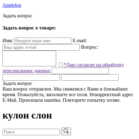
Applefog
З
а
д
а
т
ь
в
о
п
р
о
с
Задать вопрос о товаре:
Имя:
E-mail:
Вопрос:
*Даю согласие на обработку
персональных данных
Задать вопрос
Ваш вопрос отправлен. Мы свяжемся с Вами в ближайшее
время.
Пожалуйста, заполните все поля.
Некорректный адрес
E-Mail.
Произошла ошибка. Повторите попытку позже.
кулон слон