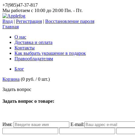
+7(985)47-37-817
Мы работаем c 10:00 до 20:00 Пн. - Пт.
Вход
|
Регистрация
|
Восстановление пароля
Главная
О нас
Доставка и оплата
Контакты
Как выбрать украшение в подарок
Правообладателям
Блог
Корзина
(
0 руб.
/
0
шт.)
З
а
д
а
т
ь
в
о
п
р
о
с
Задать вопрос о товаре:
Имя:
E-mail: