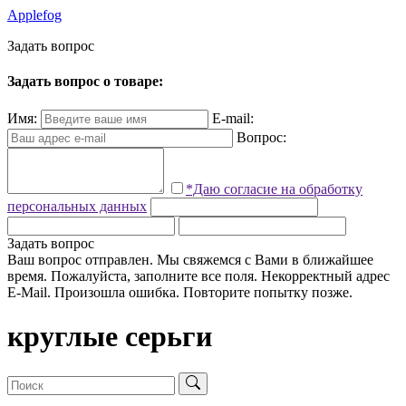
Applefog
З
а
д
а
т
ь
в
о
п
р
о
с
Задать вопрос о товаре:
Имя:
E-mail:
Вопрос:
*Даю согласие на обработку
персональных данных
Задать вопрос
Ваш вопрос отправлен. Мы свяжемся с Вами в ближайшее
время.
Пожалуйста, заполните все поля.
Некорректный адрес
E-Mail.
Произошла ошибка. Повторите попытку позже.
круглые серьги