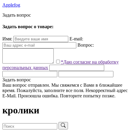
Applefog
З
а
д
а
т
ь
в
о
п
р
о
с
Задать вопрос о товаре:
Имя:
E-mail:
Вопрос:
*Даю согласие на обработку
персональных данных
Задать вопрос
Ваш вопрос отправлен. Мы свяжемся с Вами в ближайшее
время.
Пожалуйста, заполните все поля.
Некорректный адрес
E-Mail.
Произошла ошибка. Повторите попытку позже.
кролики