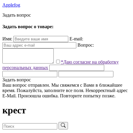
Applefog
З
а
д
а
т
ь
в
о
п
р
о
с
Задать вопрос о товаре:
Имя:
E-mail:
Вопрос:
*Даю согласие на обработку
персональных данных
Задать вопрос
Ваш вопрос отправлен. Мы свяжемся с Вами в ближайшее
время.
Пожалуйста, заполните все поля.
Некорректный адрес
E-Mail.
Произошла ошибка. Повторите попытку позже.
крест