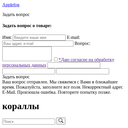
Applefog
З
а
д
а
т
ь
в
о
п
р
о
с
Задать вопрос о товаре:
Имя:
E-mail:
Вопрос:
*Даю согласие на обработку
персональных данных
Задать вопрос
Ваш вопрос отправлен. Мы свяжемся с Вами в ближайшее
время.
Пожалуйста, заполните все поля.
Некорректный адрес
E-Mail.
Произошла ошибка. Повторите попытку позже.
кораллы