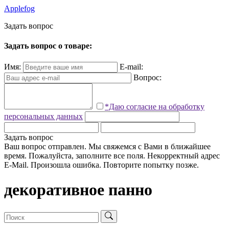
Applefog
З
а
д
а
т
ь
в
о
п
р
о
с
Задать вопрос о товаре:
Имя:
E-mail:
Вопрос:
*Даю согласие на обработку
персональных данных
Задать вопрос
Ваш вопрос отправлен. Мы свяжемся с Вами в ближайшее
время.
Пожалуйста, заполните все поля.
Некорректный адрес
E-Mail.
Произошла ошибка. Повторите попытку позже.
декоративное панно