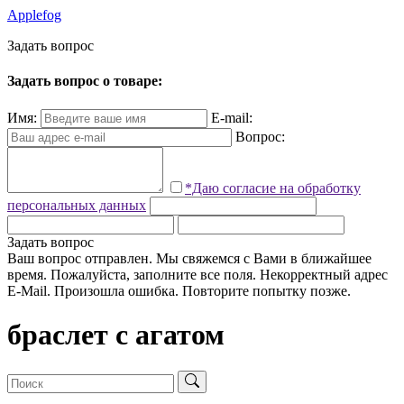
Applefog
З
а
д
а
т
ь
в
о
п
р
о
с
Задать вопрос о товаре:
Имя:
E-mail:
Вопрос:
*Даю согласие на обработку
персональных данных
Задать вопрос
Ваш вопрос отправлен. Мы свяжемся с Вами в ближайшее
время.
Пожалуйста, заполните все поля.
Некорректный адрес
E-Mail.
Произошла ошибка. Повторите попытку позже.
браслет с агатом