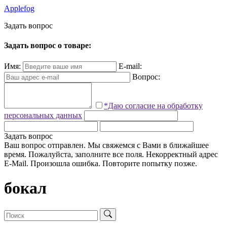
Applefog
З
а
д
а
т
ь
в
о
п
р
о
с
Задать вопрос о товаре:
Имя:
E-mail:
Вопрос:
*Даю согласие на обработку
персональных данных
Задать вопрос
Ваш вопрос отправлен. Мы свяжемся с Вами в ближайшее
время.
Пожалуйста, заполните все поля.
Некорректный адрес
E-Mail.
Произошла ошибка. Повторите попытку позже.
бокал