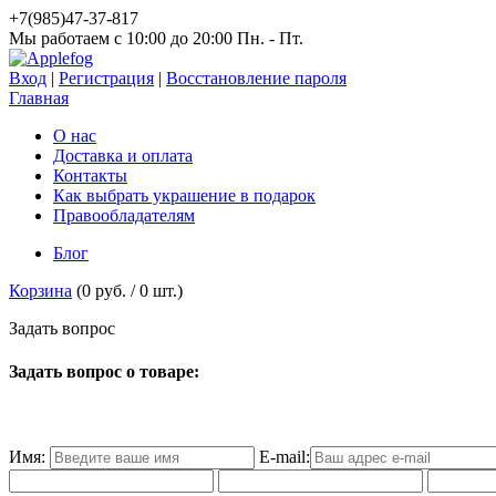
+7(985)47-37-817
Мы работаем c 10:00 до 20:00 Пн. - Пт.
Вход
|
Регистрация
|
Восстановление пароля
Главная
О нас
Доставка и оплата
Контакты
Как выбрать украшение в подарок
Правообладателям
Блог
Корзина
(
0 руб.
/
0
шт.)
З
а
д
а
т
ь
в
о
п
р
о
с
Задать вопрос о товаре:
Имя:
E-mail: