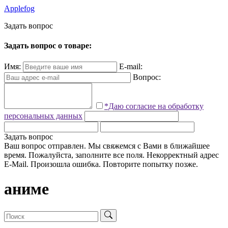
Applefog
З
а
д
а
т
ь
в
о
п
р
о
с
Задать вопрос о товаре:
Имя:
E-mail:
Вопрос:
*Даю согласие на обработку
персональных данных
Задать вопрос
Ваш вопрос отправлен. Мы свяжемся с Вами в ближайшее
время.
Пожалуйста, заполните все поля.
Некорректный адрес
E-Mail.
Произошла ошибка. Повторите попытку позже.
аниме